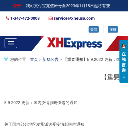
公告：
我司支付宝充值帐号自2023年1月18日起将有变
更，原先的账号将停止使用，详细变更请大家查看注册邮
1-347-472-0008
service@xheusa.com
箱或登陆账户“余额充值”查看，请大家充值运费时一定注
登陆
注册
意输入...
更多公告
Toggle
navigation
您的位置：
首页
>
新华公告
>
【重要通知】5.9.2022 更新：国
【重要通知
5.9.2022 更新：国内疫情影响快递的通知 -
关于国内部分地区发货派送受疫情影响的通知