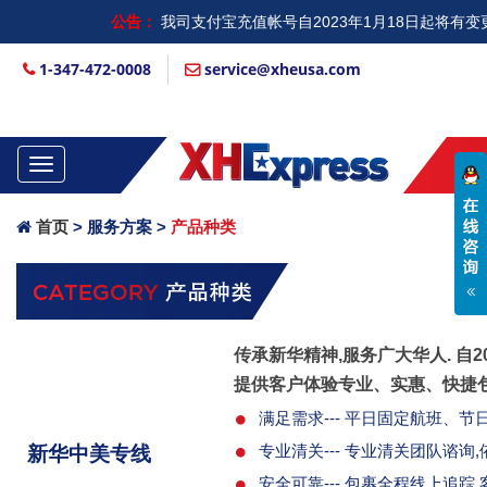
公告：
我司支付宝充值帐号自2023年1月18日起将
充值”查看，请大家充值运费时一定注意输入...
1-347-472-0008
service@xheusa.com
Toggle
navigation
首页
> 服务方案 >
产品种类
传承新华精神,服务广大华人. 自
提供客户体验专业、实惠、快捷
满足需求--- 平日固定航班、
专业清关--- 专业清关团队谘
新华中美专线
安全可靠--- 包裹全程线上追